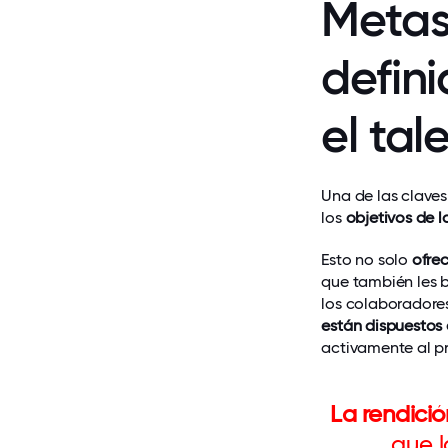
Metas
defini
el tal
Una de las clave
los
objetivos de l
Esto no solo
ofrec
que también les b
los colaboradore
están dispuestos a
activamente al p
La rendició
que l