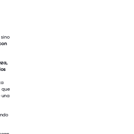
 sino
 con
nza,
los
ta
o que
e una
ando
 sean