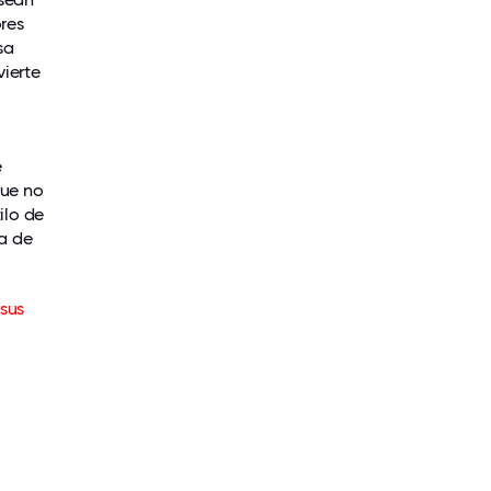
res
sa
vierte
e
que no
ilo de
a de
 sus