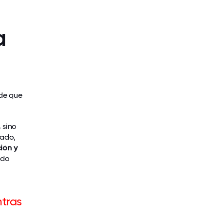
a
de que
,
sino
cado,
ión y
ndo
tras