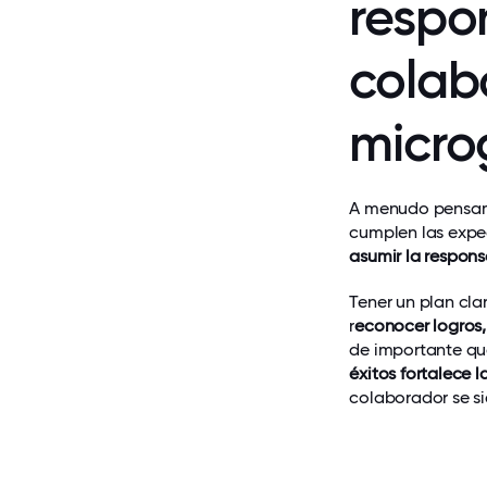
respo
colab
micro
A menudo pensamo
cumplen las expe
asumir la respons
Tener un plan cl
r
econocer logros,
de importante que
éxitos fortalece 
colaborador se si