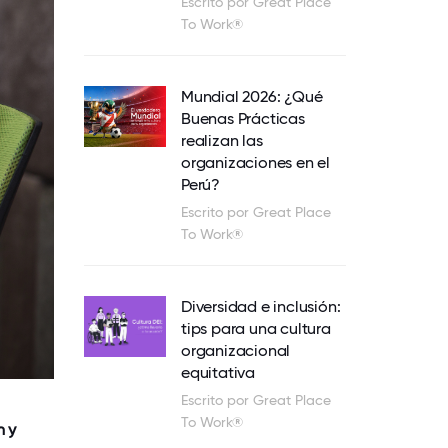
Escrito por Great Place
To Work®
Mundial 2026: ¿Qué
Buenas Prácticas
realizan las
organizaciones en el
Perú?
Escrito por Great Place
To Work®
Diversidad e inclusión:
tips para una cultura
organizacional
equitativa
Escrito por Great Place
To Work®
n y