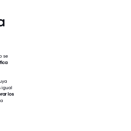
a
o se
fica
luya
 igual
rar los
da