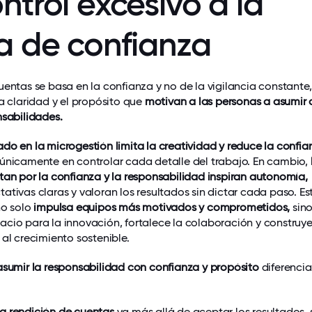
ntrol excesivo a la
ra de confianza
uentas se basa en la confianza y no de la vigilancia constante,
la claridad y el propósito que
motivan a las personas a asumir
nsabilidades.
do en la microgestión limita la creatividad y reduce la confia
únicamente en controlar cada detalle del trabajo. En cambio,
tan por la confianza y la responsabilidad inspiran autonomía,
ativas claras y valoran los resultados sin dictar cada paso. Es
no solo
impulsa equipos más motivados y comprometidos,
sin
cio para la innovación, fortalece la colaboración y construy
 al crecimiento sostenible.
asumir la responsabilidad con confianza y propósito
diferenci
a rendición de cuentas
va más allá de aceptar los resultados,