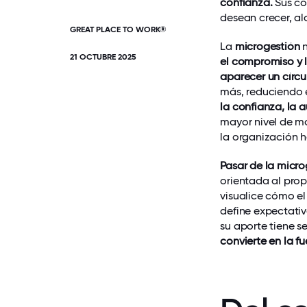
confianza.
Sus co
desean crecer, alc
GREAT PLACE TO WORK®
La
microgestión
n
21 OCTUBRE 2025
el compromiso y l
aparecer un círculo
más, reduciendo 
la confianza, la 
mayor nivel de mo
la organización h
Pasar de la micro
orientada al pro
visualice cómo el
define expectativ
su aporte tiene s
convierte en la f