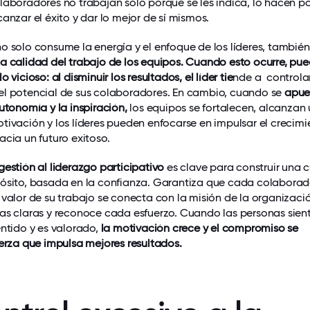
laboradores no trabajan solo porque se les indica, lo hacen p
anzar el éxito y dar lo mejor de sí mismos.
o solo consume la energía y el enfoque de los líderes, tambié
a calidad del trabajo de los equipos. Cuando esto ocurre, pu
 vicioso: al disminuir los resultados, el líder tie
nde a controla
el potencial de sus colaboradores. En cambio, cuando se
apue
autonomía y la inspiración,
los equipos se fortalecen, alcanzan
tivación y los líderes pueden enfocarse en impulsar el crecim
acia un futuro exitoso.
gestión al liderazgo participativo
es clave para construir una c
pósito, basada en la confianza. Garantiza que cada colaborad
 valor de su trabajo se conecta con la misión de la organizaci
as claras y reconoce cada esfuerzo. Cuando las personas sien
entido y es valorado,
la motivación crece y el compromiso se
uerza que impulsa mejores resultados.