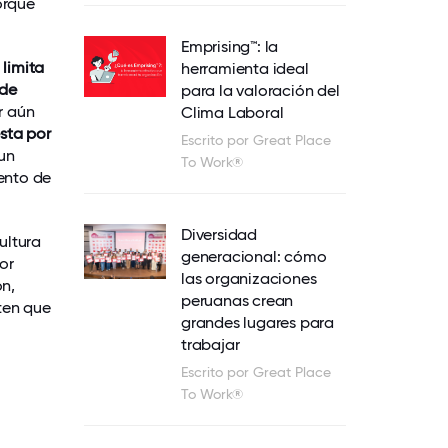
orque
Emprising™: la
n
limita
herramienta ideal
ede
para la valoración del
r aún
Clima Laboral
sta por
Escrito por Great Place
 un
To Work®
iento de
Diversidad
ultura
generacional: cómo
or
las organizaciones
ón,
peruanas crean
ten que
grandes lugares para
trabajar
Escrito por Great Place
To Work®