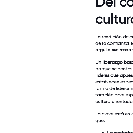
Del co
cultu
La rendición de c
de la confianza, 
orgullo sus respo
Un liderazgo basa
porque se centra 
líderes que apues
establecen expect
forma de liderar 
también abre espa
cultura orientada
La clave está en
que:
La verdader