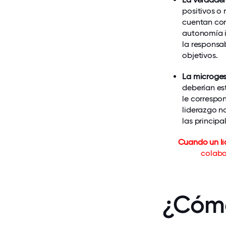
positivos o
cuentan con
autonomía i
la responsa
objetivos.
La microges
deberían es
le correspon
liderazgo n
las princip
Cuando un lí
colabo
¿Cómo