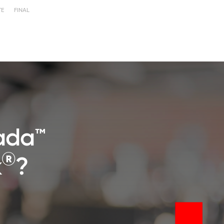
TE
FINAL
cada™
®
k
?