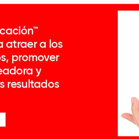
icación™
 atraer a los
os, promover
eadora y
s resultados