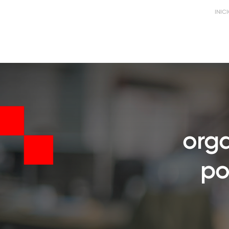
INIC
orga
po