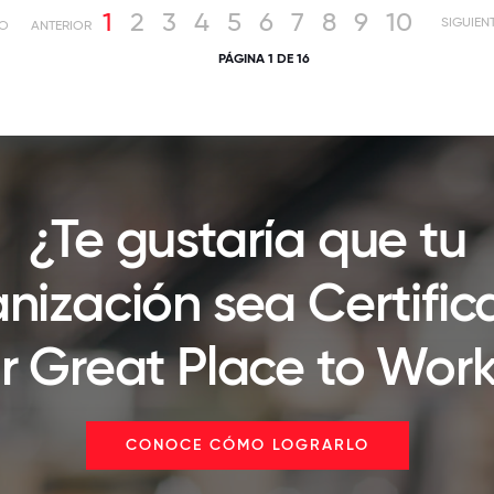
1
2
3
4
5
6
7
8
9
10
SIGUIEN
IO
ANTERIOR
PÁGINA 1 DE 16
¿Te gustaría que tu
nización sea Certifi
r Great Place to Wor
CONOCE CÓMO LOGRARLO