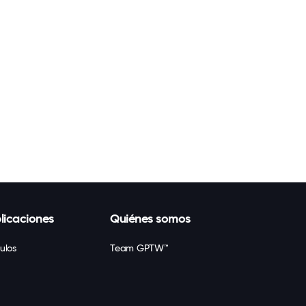
licaciones
Quiénes somos
culos
Team GPTW™