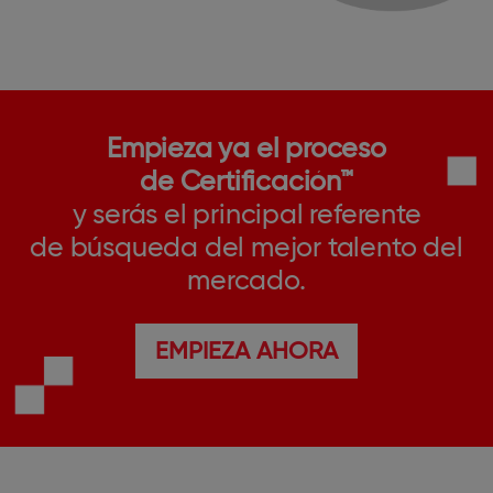
Empieza ya el proceso
de Certificación™
y serás el principal referente
de búsqueda del mejor talento del
mercado.
EMPIEZA AHORA