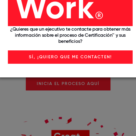
Certificación™
Toda organización puede ser un gran lugar de
¿Quieres que un ejecutivo te contacte para obtener más
trabajo. El primer paso es obtener la Certificación™ de
información sobre el proceso de Certificación™ y sus
beneficios?
Great Place To Work®.
Cada año reconocemos a miles de organizaciones y
SÍ, ¡QUIERO QUE ME CONTACTEN!
validamos la experiencia de los colaboradores a
través de nuestra metodología.
INICIA EL PROCESO AQUÍ