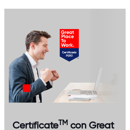
TM
Certíficate
con Great