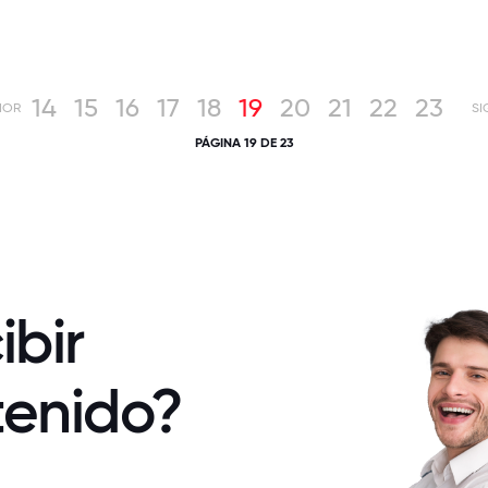
14
15
16
17
18
19
20
21
22
23
IOR
SI
PÁGINA 19 DE 23
ibir
tenido?