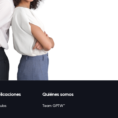
licaciones
Quiénes somos
culos
Team GPTW™