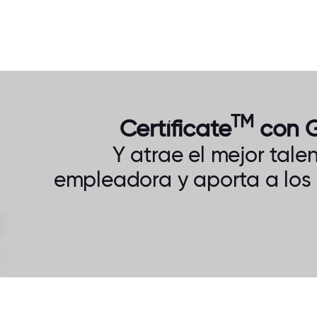
TM
Certíficate
con G
Y atrae el mejor tal
empleadora y aporta a los 