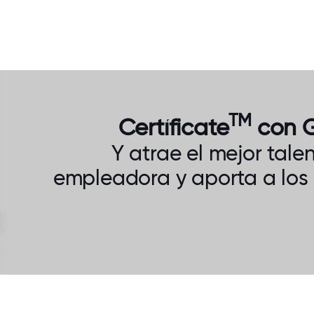
TM
Certíficate
con G
Y atrae el mejor tal
empleadora y aporta a los 