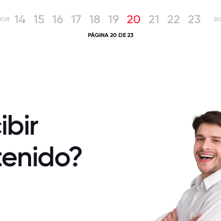
14
15
16
17
18
19
20
21
22
23
IOR
SI
PÁGINA 20 DE 23
ibir
tenido?