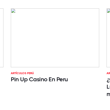
ARTÍCULOS PERÚ
AR
Pin Up Casino En Peru
¿
L
m