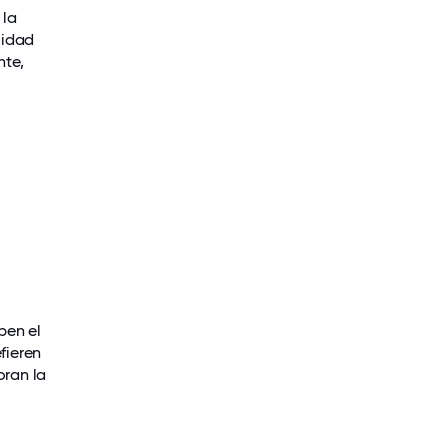
 la
ilidad
nte,
ben el
fieren
oran la