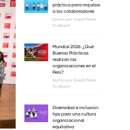
práctica para impulsar
a los colaboradores
Escrito por Great Place
To Work®
Mundial 2026: ¿Qué
Buenas Prácticas
realizan las
organizaciones en el
Perú?
Escrito por Great Place
To Work®
Diversidad e inclusión:
tips para una cultura
organizacional
equitativa