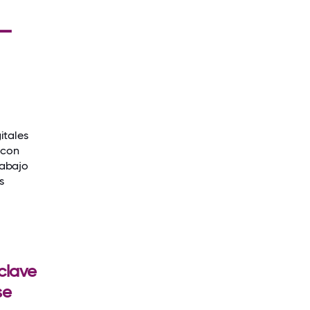
7–
itales
 con
rabajo
s
clave
se