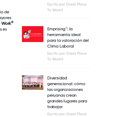
Escrito por Great Place
To Work®
io de
ayores
®
o Work
Emprising™: la
s es
herramienta ideal
para la valoración del
Clima Laboral
Escrito por Great Place
To Work®
Diversidad
generacional: cómo
las organizaciones
peruanas crean
grandes lugares para
trabajar
Escrito por Great Place