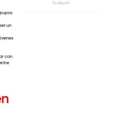
To Work®
 grupos
ser un
óvenes
tar con
entre
en