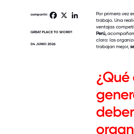
Por primera vez e
Facebook
X
LinkedIn
compartir:
trabajo. Una real
ventajas competi
GREAT PLACE TO WORK®
Perú,
acompañamos
claro: las organi
04 JUNIO 2026
trabajan mejor,
s
¿Qué 
gener
deber
organ