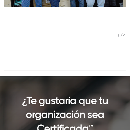
/ 4
1 / 4
¿Te gustaría que tu
organización sea
Certificada™