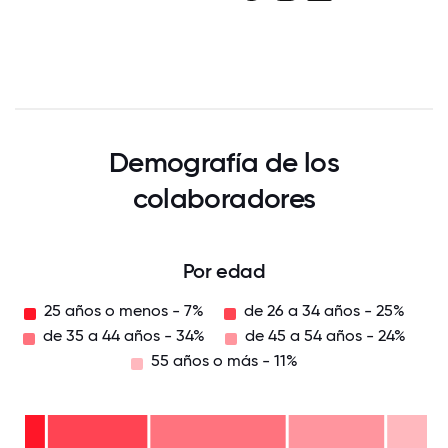
Demografía de los
colaboradores
Por edad
25 años o menos - 7%
de 26 a 34 años - 25%
de 35 a 44 años - 34%
de 45 a 54 años - 24%
55 años o más - 11%
55
años
o
de
más
45 a
- 11%
54
de
años
35 a