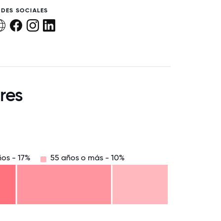
EDES SOCIALES
res
ños - 17%
55 años o más - 10%
8.75
71.875
75
78.125
81.25
84.375
87.5
90.625
93.75
96.875
100