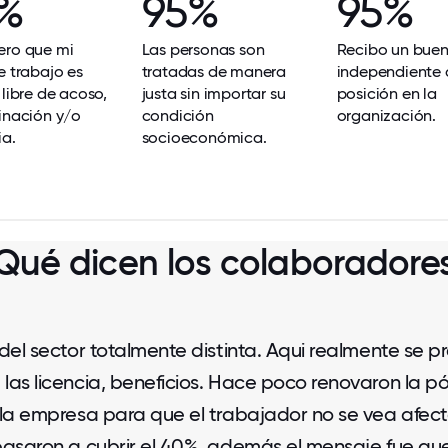
%
95%
95%
ero que mi
Las personas son
Recibo un buen 
e trabajo es
tratadas de manera
independiente 
 libre de acoso,
justa sin importar su
posición en la
inación y/o
condición
organización.
ia.
socioeconómica.
Qué dicen los colaboradore
del sector totalmente distinta. Aqui realmente se
 las licencia, beneficios. Hace poco renovaron la pól
 la empresa para que el trabajador no se vea afec
pasaron a cubrir el 40%, además el mensaje fue que 