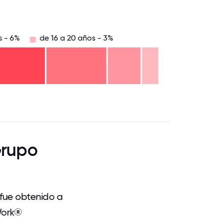
s - 6%
de 16 a 20 años - 3%
.75
71.875
75
78.125
81.25
84.375
87.5
90.625
93.75
96.875
100
Grupo
 fue obtenido a
Work®