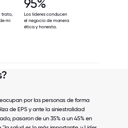
95%
trato,
Los líderes conducen
de mi
el negocio de manera
ética y honesta.
s?
 preocupan por las personas de forma
iza de EPS y ante la siniestralidad
tado, pasaron de un 35% a un 45% en
"la salud es lo más importante, y Líder