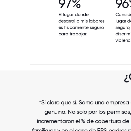
97%
96
El lugar donde
Consid
desarrollo mis labores
lugar d
es físicamente seguro
seguro,
para trabajar.
discrim
violenc
¿
“Si claro que sí. Somo una empresa 
genuina. No solo por los permisos,
incrementaron el % de cobertura de
familiares y en el caso de EPS padres 