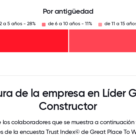
Por antigüedad
2 a 5 años - 28%
de 6 a 10 años - 11%
de 11 a 15 año
125
31.25
34.375
37.5
40.625
43.75
46.875
50
53.125
56.25
59.375
62.5
65.625
68
ura de la empresa en Líder 
Constructor
 los colaboradores que se muestra a continuación
és de la encuesta Trust Index© de Great Place To 