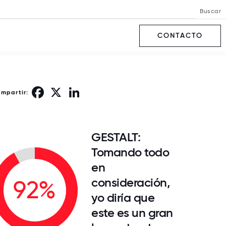
Buscar
CONTACTO
Facebook
X
LinkedIn
ompartir:
GESTALT:
Tomando todo
en
consideración,
92%
yo diría que
este es un gran