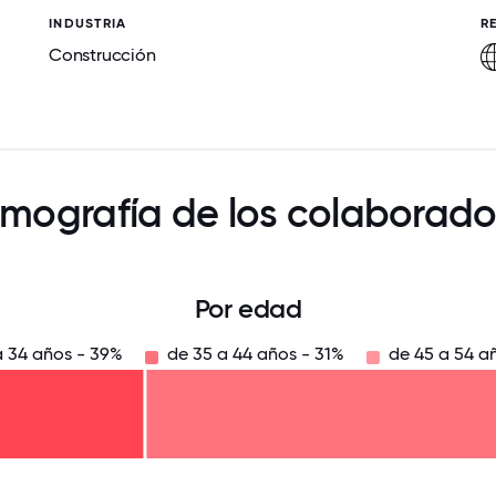
INDUSTRIA
R
Construcción
mografía de los colaborado
Por edad
a 34 años - 39%
de 35 a 44 años - 31%
de 45 a 54 a
125
31.25
34.375
37.5
40.625
43.75
46.875
50
53.125
56.25
59.375
62.5
65.625
6