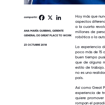
Hoy más que nunc
Facebook
X
LinkedIn
compartir:
aspectos diferenc
a la cuarta revol
ANA MARÍA GUBBINS, GERENTE
millones de per
GENERAL DE GREAT PLACE TO WORK
robótica o la au
23 OCTUBRE 2018
La experiencia 
poco más de 15 a
buen tiempo pusi
que de alguna m
estilo de trabaj
no es una realid
país.
Así como Great P
experiencia de t
quiere promover
rompan el paradig