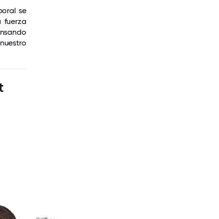
boral se
a fuerza
pensando
nuestro
t