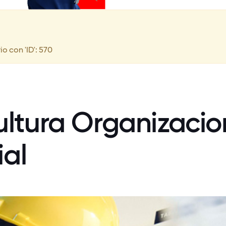
o con 'ID': 570
ltura Organizacion
ial