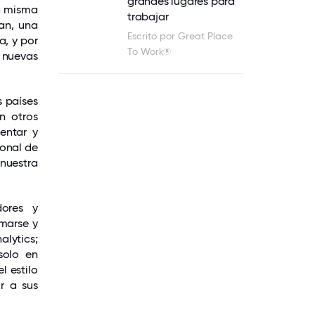
grandes lugares para
a misma
trabajar
an, una
Escrito por Great Place
a, y por
To Work®
 nuevas
s países
n otros
entar y
ional de
nuestra
dores y
rmarse y
alytics;
solo en
l estilo
r a sus