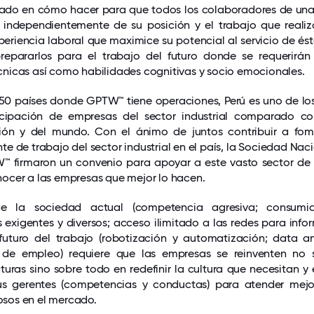
 lado en cómo hacer para que todos los colaboradores de un
independientemente de su posición y el trabajo que realiz
periencia laboral que maximice su potencial al servicio de ést
repararlos para el trabajo del futuro donde se requerirán
nicas así como habilidades cognitivas y socio emocionales.
 50 países donde GPTW™ tiene operaciones, Perú es uno de lo
cipación de empresas del sector industrial comparado co
gión y del mundo. Con el ánimo de juntos contribuir a fom
te de trabajo del sector industrial en el país, la Sociedad Nac
W™ firmaron un convenio para apoyar a este vasto sector de 
ocer a las empresas que mejor lo hacen.
e la sociedad actual (competencia agresiva; consumi
exigentes y diversos; acceso ilimitado a las redes para info
 futuro del trabajo (robotización y automatización; data an
de empleo) requiere que las empresas se reinventen no 
turas sino sobre todo en redefinir la cultura que necesitan y e
us gerentes (competencias y conductas) para atender mejo
tosos en el mercado.