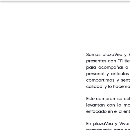
Somos plazaVea y V
presentes con 111 t
para acompañar a l
personal y artículo
compartimos y sent
calidad, y lo hacemo
Este compromiso cob
levantan con la mot
enfocado en el clien
En plazaVea y Viva
permanente para con