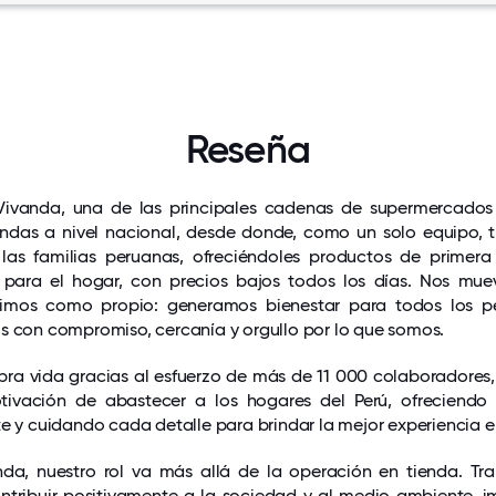
Reseña
ivanda, una de las principales cadenas de supermercados 
iendas a nivel nacional, desde donde, como un solo equipo,
as familias peruanas, ofreciéndoles productos de primera
s para el hogar, con precios bajos todos los días. Nos mu
imos como propio: generamos bienestar para todos los p
s con compromiso, cercanía y orgullo por lo que somos.
ra vida gracias al esfuerzo de más de 11 000 colaboradores,
ivación de abastecer a los hogares del Perú, ofreciendo 
te y cuidando cada detalle para brindar la mejor experiencia e
nda, nuestro rol va más allá de la operación en tienda. T
tribuir positivamente a la sociedad y al medio ambiente, im