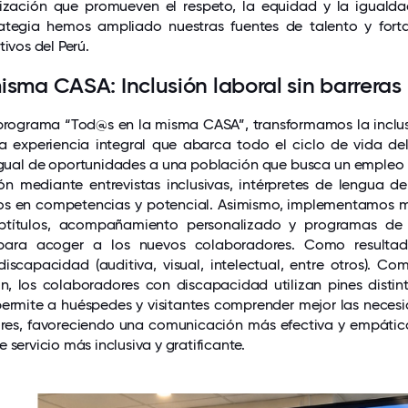
lización que promueven el respeto, la equidad y la iguald
rategia hemos ampliado nuestras fuentes de talento y fort
tivos del Perú.
isma CASA: Inclusión laboral sin barreras
 programa “Tod@s en la misma CASA”, transformamos la inclu
 experiencia integral que abarca todo el ciclo de vida de
 igual de oportunidades a una población que busca un empleo
n mediante entrevistas inclusivas, intérpretes de lengua de
s en competencias y potencial. Asimismo, implementamos ma
btítulos, acompañamiento personalizado y programas de s
 para acoger a los nuevos colaboradores. Como resulta
iscapacidad (auditiva, visual, intelectual, entre otros). Co
n, los colaboradores con discapacidad utilizan pines distint
 permite a huéspedes y visitantes comprender mejor las neces
res, favoreciendo una comunicación más efectiva y empática
 servicio más inclusiva y gratificante.