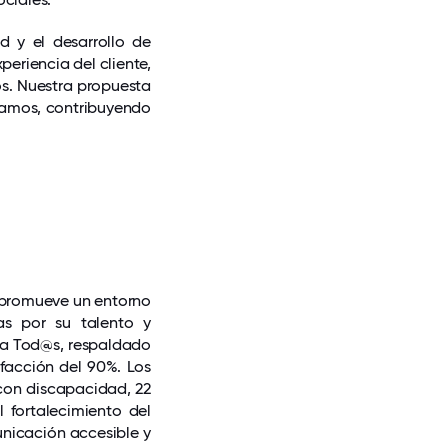
d y el desarrollo de
eriencia del cliente,
os. Nuestra propuesta
ramos, contribuyendo
 promueve un entorno
as por su talento y
ma Tod@s, respaldado
sfacción del 90%. Los
con discapacidad, 22
l fortalecimiento del
unicación accesible y