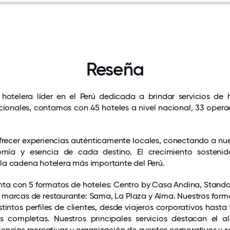
Reseña
telera líder en el Perú dedicada a brindar servicios de 
cionales, contamos con 45 hoteles a nivel nacional, 33 opera
recer experiencias auténticamente locales, conectando a nu
nomía y esencia de cada destino. El crecimiento sosteni
la cadena hotelera más importante del Perú.
ta con 5 formatos de hoteles: Centro by Casa Andina, Standa
 marcas de restaurante: Sama, La Plaza y Alma. Nuestros for
tintos perfiles de clientes, desde viajeros corporativos hasta
 completas. Nuestros principales servicios destacan el al
encias recreativas y organización de eventos corporativos y s