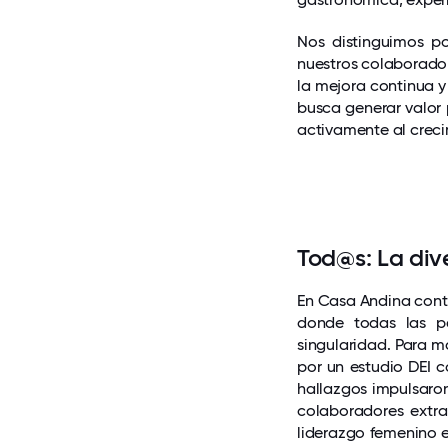
Nos distinguimos po
nuestros colaborador
la mejora continua y
busca generar valor
activamente al crecim
Tod@s: La di
En Casa Andina cont
donde todas las pe
singularidad. Para 
por un estudio DEI c
hallazgos impulsaro
colaboradores extran
liderazgo femenino e