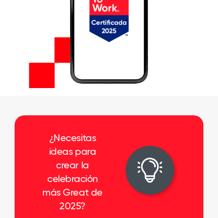
¿Necesitas
ideas para
crear la
celebración
más Great de
2025?