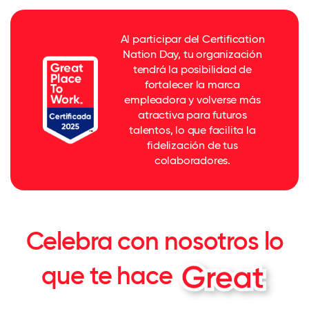
Al participar del Certification
Nation Day, tu organización
tendrá la posibilidad de
fortalecer la marca
empleadora y volverse más
atractiva para futuros
talentos, lo que facilita la
fidelización de tus
colaboradores.
Celebra con nosotros lo
que te hace