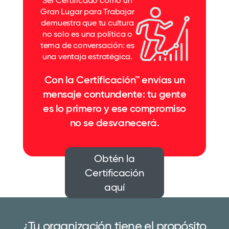
Ser Certificado como un
Gran Lugar para Trabajar
demuestra que tu cultura
no solo es una política o
tema de conversación: es
una ventaja estratégica.
Con la Certificación™ envías un
mensaje contundente: tu gente
es lo primero y ese compromiso
no se desvanecerá.
Obtén la
Certificación
aquí
¿Tu organización tiene el propósito