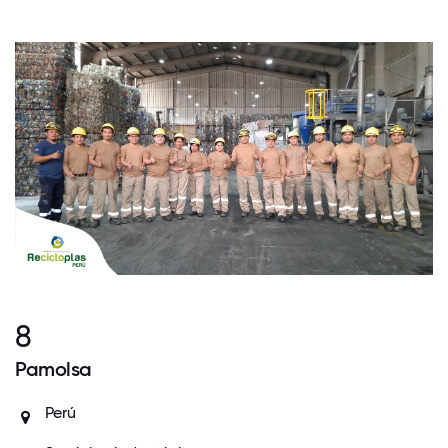
8
Pamolsa
Perú