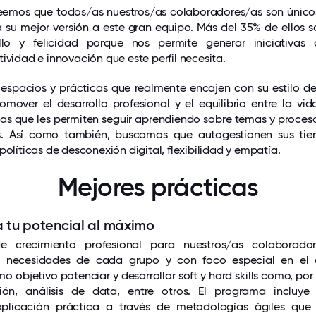
eemos que todos/as nuestros/as colaboradores/as son únic
 su mejor versión a este gran equipo. Más del 35% de ellos so
llo y felicidad porque nos permite generar iniciativas
ividad e innovación que este perfil necesita.
espacios y prácticas que realmente encajen con su estilo de 
over el desarrollo profesional y el equilibrio entre la vid
s que les permiten seguir aprendiendo sobre temas y proceso
s. Así como también, buscamos que autogestionen sus ti
políticas de desconexión digital, flexibilidad y empatía.
Mejores prácticas
va tu potencial al máximo
 crecimiento profesional para nuestros/as colaborado
s necesidades de cada grupo y con foco especial en el d
mo objetivo potenciar y desarrollar soft y hard skills como, por
ión, análisis de data, entre otros. El programa incluye 
plicación práctica a través de metodologías ágiles que 