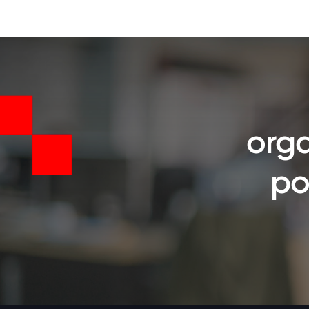
orga
po