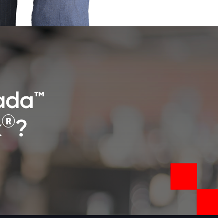
cada™
®
k
?