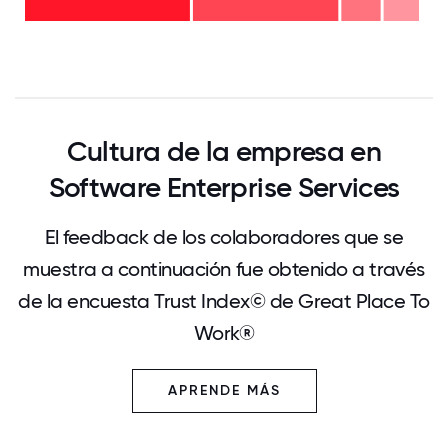
-
de 2
37%
años
- 44%
0
12.5
25
37.5
50
62.5
75
87.5
100
Cultura de la empresa en
Software Enterprise Services
El feedback de los colaboradores que se
muestra a continuación fue obtenido a través
de la encuesta Trust Index© de Great Place To
Work®
APRENDE MÁS