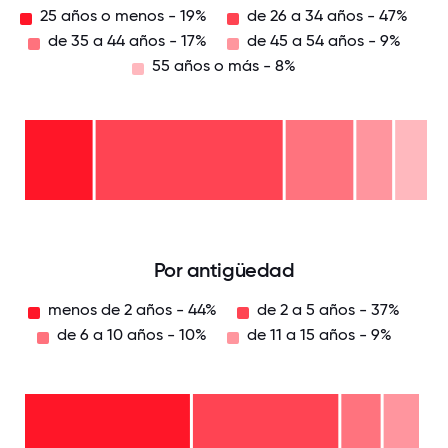
25 años o menos - 19%
de 26 a 34 años - 47%
de 35 a 44 años - 17%
de 45 a 54 años - 9%
55 años o más - 8%
55
años
o
más
de
- 8%
45 a
de
54
35 a
años
44
- 9%
de
años
26 a
-
34
17%
25
años
años
-
o
47%
menos
- 19%
0
12.5
25
37.5
50
62.5
75
87.5
100
Por antigüedad
menos de 2 años - 44%
de 2 a 5 años - 37%
de 6 a 10 años - 10%
de 11 a 15 años - 9%
de 11
a 15
años
de 6
- 9%
a 10
años
de 2
-
a 5
10%
años
menos