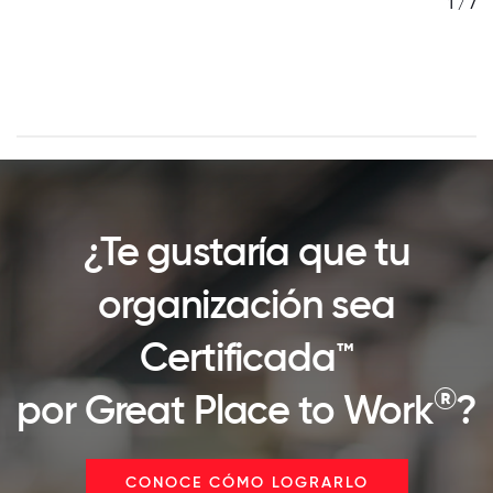
/ 7
1 / 7
¿Te gustaría que tu
organización sea
Certificada™
®
por Great Place to Work
?
CONOCE CÓMO LOGRARLO