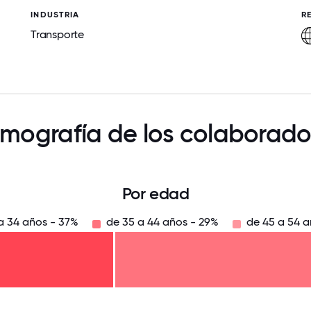
INDUSTRIA
R
Transporte
mografía de los colaborado
Por edad
a 34 años - 37%
de 35 a 44 años - 29%
de 45 a 54 a
125
31.25
34.375
37.5
40.625
43.75
46.875
50
53.125
56.25
59.375
62.5
65.625
6