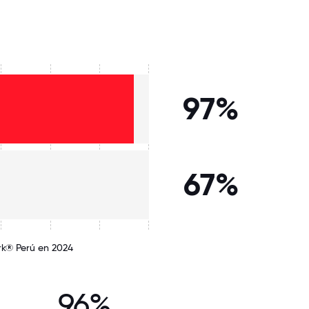
97%
67%
rk® Perú en 2024
96%