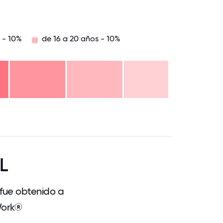
s - 10%
de 16 a 20 años - 10%
.75
71.875
75
78.125
81.25
84.375
87.5
90.625
93.75
96.875
100
L
 fue obtenido a
Work®