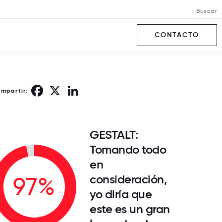
Buscar
CONTACTO
Facebook
X
LinkedIn
ompartir:
GESTALT:
Tomando todo
en
consideración,
97%
yo diría que
este es un gran