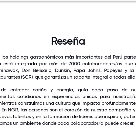
Reseña
os holdings gastronómicos más importantes del Perú parte 
ia está integrada por más de 7000 colaboradores/as que 
inawok, Don Belisario, Dunkin, Papa Johns, Popeyes y la 
urantes (SCR), que garantiza un soporte integral a todas ella
, de entregar cariño y energía, guía cada paso de nue
ntos cotidianos en experiencias únicas para nuestros/a
, mientras construimos una cultura que impacta profundament
ia. En NGR, las personas son el corazón de nuestra compañía 
nuevos talentos y en la formación de líderes que inspiran, pote
tamos un ambiente donde cada colaborador/a puede crecer, c