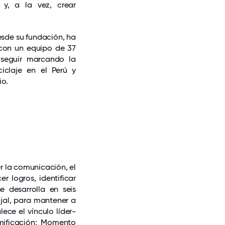
 y, a la vez, crear
esde su fundación, ha
con un equipo de 37
seguir marcando la
ciclaje en el Perú y
io.
r la comunicación, el
r logros, identificar
 desarrolla en seis
jal, para mantener a
ece el vínculo líder-
mificación; Momento