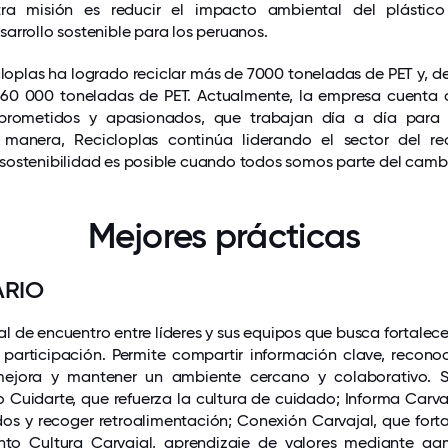
ra misión es reducir el impacto ambiental del plástico
arrollo sostenible para los peruanos.
cloplas ha logrado reciclar más de 7000 toneladas de PET y, d
60 000 toneladas de PET. Actualmente, la empresa cuenta 
prometidos y apasionados, que trabajan día a día para 
 manera, Recicloplas continúa liderando el sector del re
sostenibilidad es posible cuando todos somos parte del camb
Mejores prácticas
ARIO
l de encuentro entre líderes y sus equipos que busca fortalece
participación. Permite compartir información clave, reconoce
ejora y mantener un ambiente cercano y colaborativo. Se
uidarte, que refuerza la cultura de cuidado; Informa Carva
os y recoger retroalimentación; Conexión Carvajal, que fortal
to Cultura Carvajal, aprendizaje de valores mediante ga