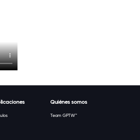
licaciones
Quiénes somos
culos
Team GPTW™