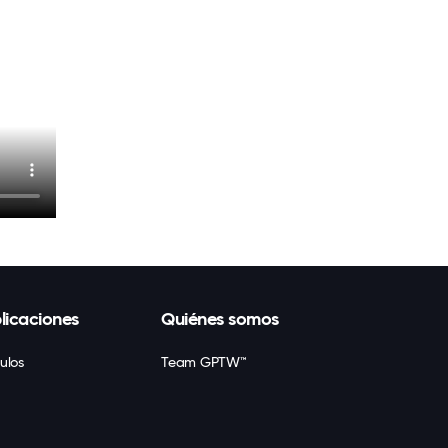
licaciones
Quiénes somos
culos
Team GPTW™