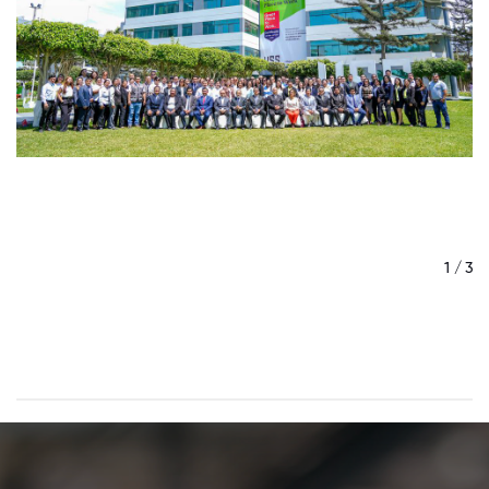
/ 3
1 / 3