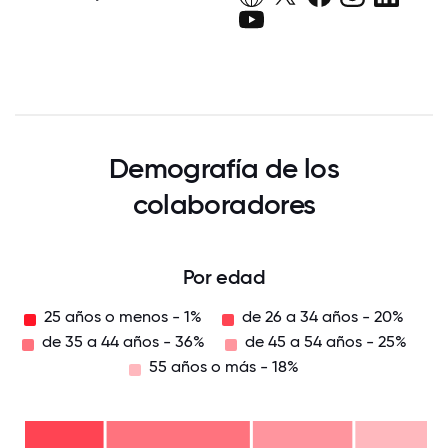
Demografía de los
colaboradores
Por edad
25 años o menos - 1%
de 26 a 34 años - 20%
de 35 a 44 años - 36%
de 45 a 54 años - 25%
55 años o más - 18%
55
años
o
más
de
-
45 a
18%
54
de