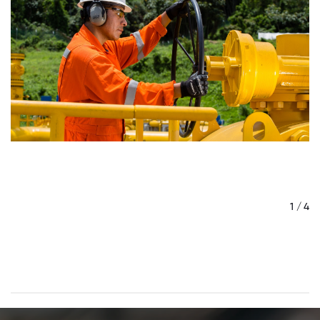
/ 4
1 / 4