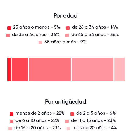
Por edad
25 años o menos - 5%
de 26 a 34 años - 14%
de 35 a 44 años - 36%
de 45 a 54 años - 36%
55 años o más - 9%
55
años
o
de
más
45 a
- 9%
54
de
años
35 a
-
44
de
36%
años
26 a
-
34
36%
25
años
años
-
o
14%
menos
- 5%
0
12.5
25
37.5
50
62.5
75
87.5
100
Por antigüedad
menos de 2 años - 22%
de 2 a 5 años - 6%
de 6 a 10 años - 22%
de 11 a 15 años - 23%
de 16 a 20 años - 23%
más de 20 años - 4%