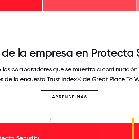
125
31.25
34.375
37.5
40.625
43.75
46.875
50
53.125
56.25
59.375
62.5
65.625
68
 de la empresa en Protecta 
 los colaboradores que se muestra a continuación
és de la encuesta Trust Index© de Great Place To 
APRENDE MÁS
tecta Security