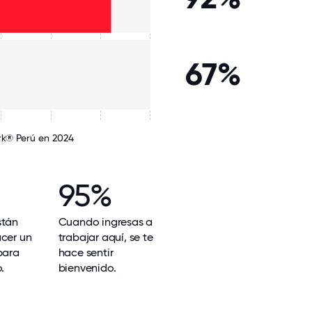
67%
rk® Perú en 2024
95%
stán
Cuando ingresas a
acer un
trabajar aquí, se te
para
hace sentir
.
bienvenido.