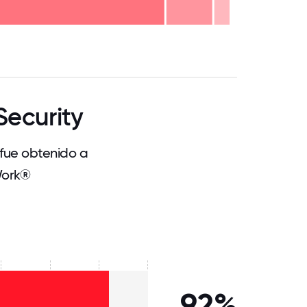
.75
71.875
75
78.125
81.25
84.375
87.5
90.625
93.75
96.875
100
Security
 fue obtenido a
Work®
92%