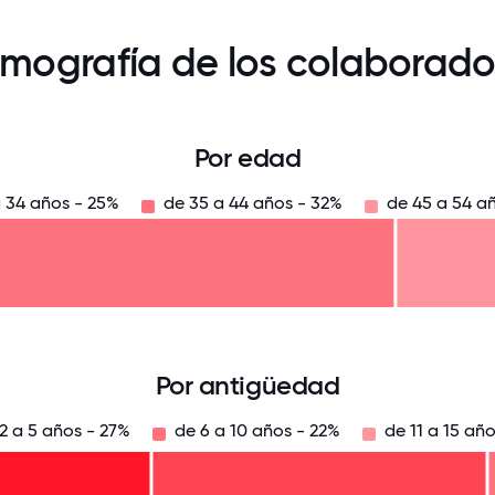
mografía de los colaborado
Por edad
a 34 años - 25%
de 35 a 44 años - 32%
de 45 a 54 a
125
31.25
34.375
37.5
40.625
43.75
46.875
50
53.125
56.25
59.375
62.5
65.625
6
Por antigüedad
2 a 5 años - 27%
de 6 a 10 años - 22%
de 11 a 15 añ