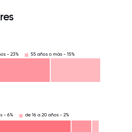
res
ños - 23%
55 años o más - 15%
8.75
71.875
75
78.125
81.25
84.375
87.5
90.625
93.75
96.875
100
os - 6%
de 16 a 20 años - 2%