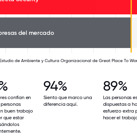
resas del mercado
 Estudio de Ambiente y Cultura Organizacional de Great Place To Wo
2%
94%
89%
eres confían en
Siento que marco una
Las personas e
 personas
diferencia aquí.
dispuestas a h
un buen trabajo
esfuerzo extra 
er que estar
hacer el trabajo
isándolos
ntemente.