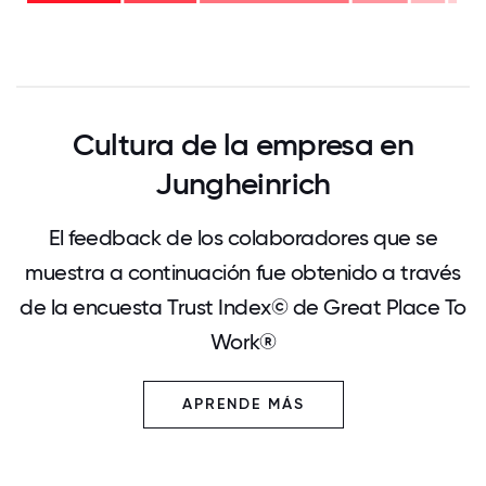
- 24%
0
12.5
25
37.5
50
62.5
75
87.5
100
Cultura de la empresa en
Jungheinrich
El feedback de los colaboradores que se
muestra a continuación fue obtenido a través
de la encuesta Trust Index© de Great Place To
Work®
APRENDE MÁS