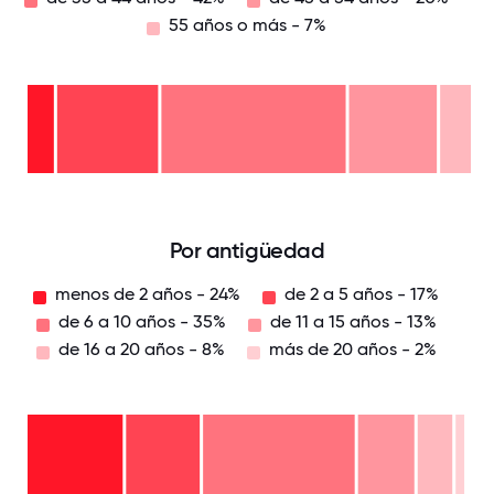
55 años o más - 7%
55
años
o
de
más
45 a
- 7%
54
de
años
35 a
-
44
de
20%
años
26 a
-
34
42%
25
años
años
-
o
23%
menos
- 8%
0
12.5
25
37.5
50
62.5
75
87.5
100
Por antigüedad
menos de 2 años - 24%
de 2 a 5 años - 17%
de 6 a 10 años - 35%
de 11 a 15 años - 13%
de 16 a 20 años - 8%
más de 20 años - 2%
más
de
20
de
años
16 a
- 2%
de 11
20
a 15
de 6
años
años
a 10
- 8%
de 2
-
años
a 5
13%
-
menos
años
35%
de 2
-
años
17%