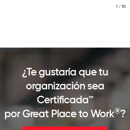
 10
1 / 10
¿Te gustaría que tu
organización sea
Certificada™
®
por Great Place to Work
?