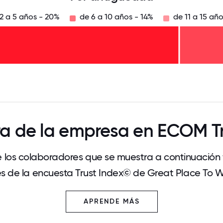
2 a 5 años - 20%
de 6 a 10 años - 14%
de 11 a 15 añ
125
31.25
34.375
37.5
40.625
43.75
46.875
50
53.125
56.25
59.375
62.5
65.625
68
ra de la empresa en ECOM T
 los colaboradores que se muestra a continuación
és de la encuesta Trust Index© de Great Place To 
APRENDE MÁS