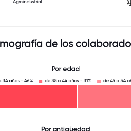
Agroindustrial
mografía de los colaborado
Por edad
a 34 años - 46%
de 35 a 44 años - 31%
de 45 a 54 a
125
31.25
34.375
37.5
40.625
43.75
46.875
50
53.125
56.25
59.375
62.5
65.625
6
Por antigüedad