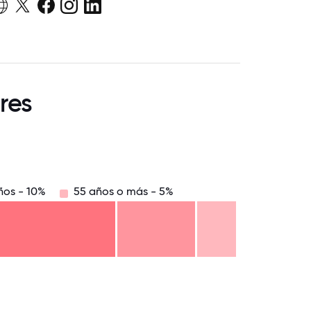
res
ños - 10%
55 años o más - 5%
8.75
71.875
75
78.125
81.25
84.375
87.5
90.625
93.75
96.875
100