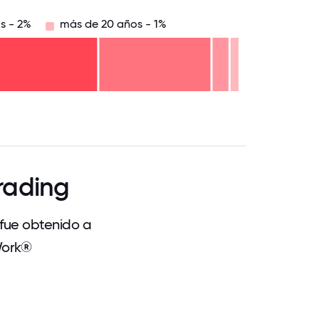
os - 2%
más de 20 años - 1%
.75
71.875
75
78.125
81.25
84.375
87.5
90.625
93.75
96.875
100
rading
 fue obtenido a
Work®