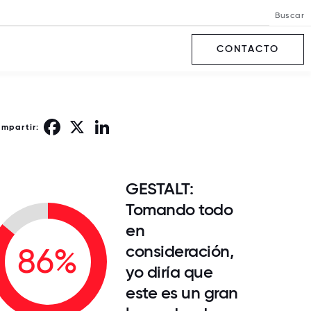
Buscar
CONTACTO
Facebook
X
LinkedIn
ompartir:
GESTALT:
Tomando todo
en
consideración,
86%
yo diría que
este es un gran