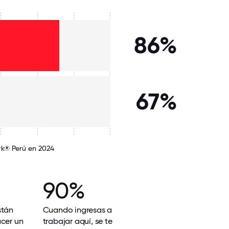
86%
67%
rk® Perú en 2024
90%
stán
Cuando ingresas a
acer un
trabajar aquí, se te