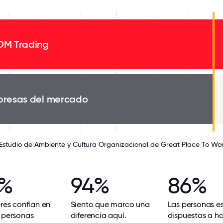
M Trading
resas del mercado
 Estudio de Ambiente y Cultura Organizacional de Great Place To Wo
2%
94%
86%
eres confían en
Siento que marco una
Las personas e
 personas
diferencia aquí.
dispuestas a h