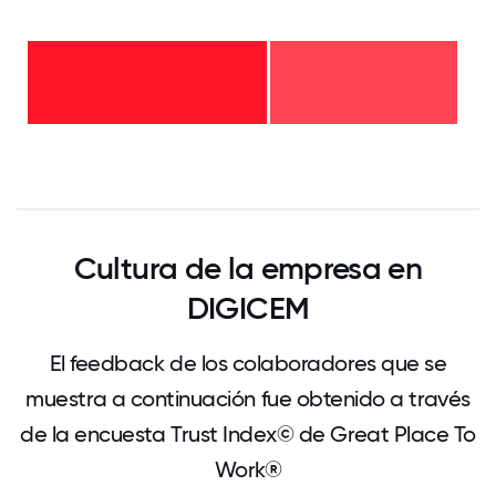
de 2
a 5
años
-
43%
menos
de 2
años
- 57%
0
12.5
25
37.5
50
62.5
75
87.5
100
Cultura de la empresa en
DIGICEM
El feedback de los colaboradores que se
muestra a continuación fue obtenido a través
de la encuesta Trust Index© de Great Place To
Work®