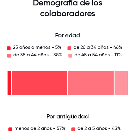
Demografía de los
colaboradores
Por edad
25 años o menos - 5%
de 26 a 34 años - 46%
de 35 a 44 años - 38%
de 45 a 54 años - 11%
de
45 a
54
años
de
- 11%
35 a
44
de
años
26 a
-
34
38%
años
25
-
años
46%
o
menos
- 5%
0
12.5
25
37.5
50
62.5
75
87.5
100
Por antigüedad
menos de 2 años - 57%
de 2 a 5 años - 43%