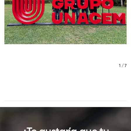
/ 7
1 / 7