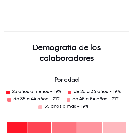
Demografía de los
colaboradores
Por edad
25 años o menos - 19%
de 26 a 34 años - 19%
de 35 a 44 años - 21%
de 45 a 54 años - 21%
55 años o más - 19%
55
años
o
más
de
-
45 a
19%
54
de
años
35 a
-