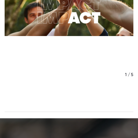
/ 5
1 / 5