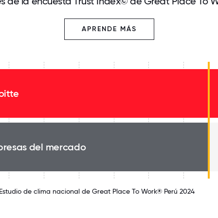
és de la encuesta Trust Index© de Great Place To 
APRENDE MÁS
oitte
resas del mercado
 Estudio de clima nacional de Great Place To Work® Perú 2024