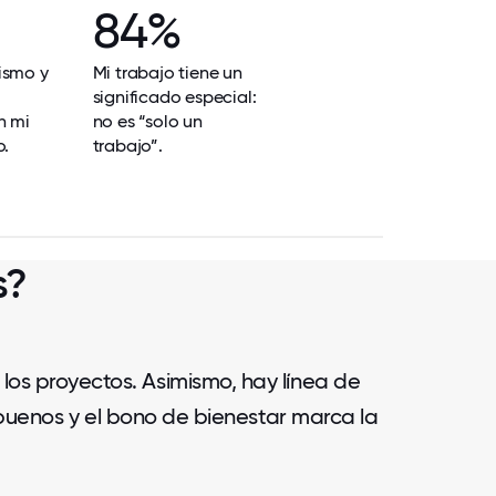
84%
ismo y
Mi trabajo tiene un
significado especial:
n mi
no es “solo un
o.
trabajo”.
s?
 los proyectos. Asimismo, hay línea de
 buenos y el bono de bienestar marca la