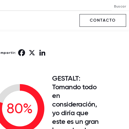
Buscar
CONTACTO
Facebook
X
LinkedIn
ompartir:
GESTALT:
Tomando todo
en
consideración,
80%
yo diría que
este es un gran