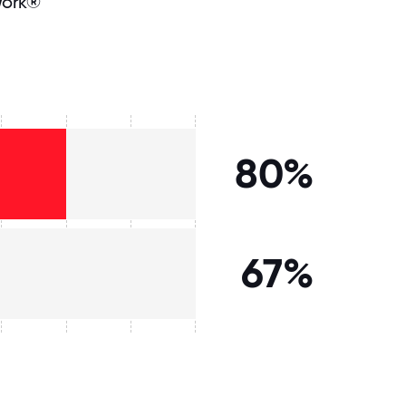
Work®
80%
67%