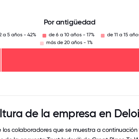
125
31.25
34.375
37.5
40.625
43.75
46.875
50
53.125
56.25
59.375
62.5
65.625
6
Por antigüedad
2 a 5 años - 42%
de 6 a 10 años - 17%
de 11 a 15 año
más de 20 años - 1%
125
31.25
34.375
37.5
40.625
43.75
46.875
50
53.125
56.25
59.375
62.5
65.625
68
ltura de la empresa en Deloi
 los colaboradores que se muestra a continuación