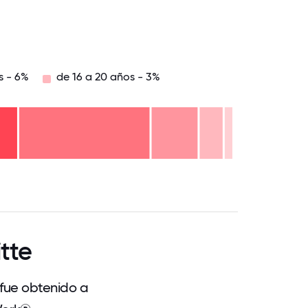
8.75
71.875
75
78.125
81.25
84.375
87.5
90.625
93.75
96.875
100
s - 6%
de 16 a 20 años - 3%
.75
71.875
75
78.125
81.25
84.375
87.5
90.625
93.75
96.875
100
tte
 fue obtenido a