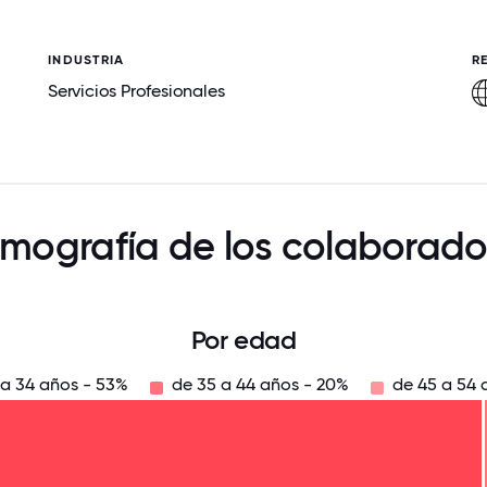
INDUSTRIA
R
Servicios Profesionales
mografía de los colaborado
Por edad
 a 34 años - 53%
de 35 a 44 años - 20%
de 45 a 54 