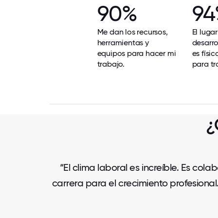
90%
94
Me dan los recursos,
El luga
herramientas y
desarro
equipos para hacer mi
es físi
trabajo.
para tr
¿
“El clima laboral es increíble. Es co
carrera para el crecimiento profesiona