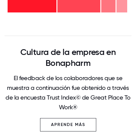
-
a 5
12%
años
menos
-
de 2
36%
años
- 43%
0
12.5
25
37.5
50
62.5
75
87.5
100
Cultura de la empresa en
Bonapharm
El feedback de los colaboradores que se
muestra a continuación fue obtenido a través
de la encuesta Trust Index© de Great Place To
Work®
APRENDE MÁS