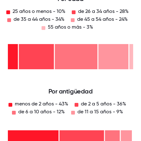
25 años o menos - 10%
de 26 a 34 años - 28%
de 35 a 44 años - 34%
de 45 a 54 años - 24%
55 años o más - 3%
55
años
o
de
más
45 a
- 3%
54
de
años
35 a
-
44
de
24%
años
26 a
-
34
34%
25
años
años
-
o
28%
menos
- 10%
0
12.5
25
37.5
50
62.5
75
87.5
100
Por antigüedad
menos de 2 años - 43%
de 2 a 5 años - 36%
de 6 a 10 años - 12%
de 11 a 15 años - 9%
de 11
a 15
años
de 6
- 9%
a 10
años
de 2