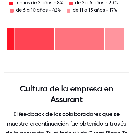
menos de 2 años - 8%
de 2 a 5 años - 33%
de 6 a 10 años - 42%
de 11 a 15 años - 17%
de 11
a 15
años
-
de 6
17%
a 10
años
de 2
-
a 5
42%
años
menos
-
de 2
33%
años
- 8%
0
12.5
25
37.5
50
62.5
75
87.5
100
Cultura de la empresa en
Assurant
El feedback de los colaboradores que se
muestra a continuación fue obtenido a través
de la encuesta Trust Index© de Great Place To