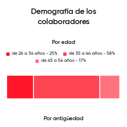
Demografía de los
colaboradores
Por edad
de 26 a 34 años - 25%
de 35 a 44 años - 58%
de 45 a 54 años - 17%
de
45 a
54
años
-
de
17%
35 a
44
años
de
-
26 a
58%
34
años
-
25%
0
12.5
25
37.5
50
62.5
75
87.5
100
Por antigüedad