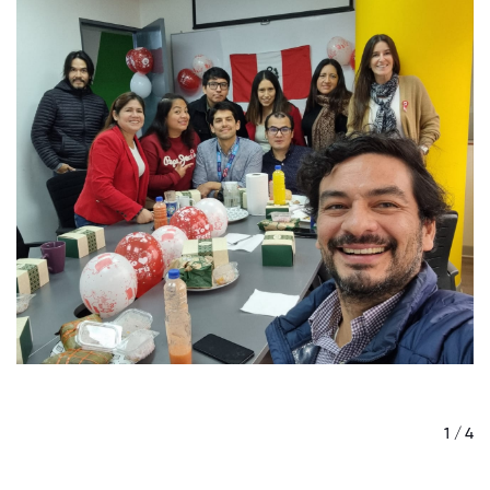
/ 4
1 / 4