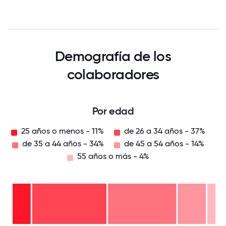
Demografía de los
colaboradores
Por edad
25 años o menos - 11%
de 26 a 34 años - 37%
de 35 a 44 años - 34%
de 45 a 54 años - 14%
55 años o más - 4%
55
años
o
de
más
45 a
- 4%
54
de
años
35 a
-
44
de
14%
años
26 a
-
34
34%
25
años
años
-
o
37%
menos